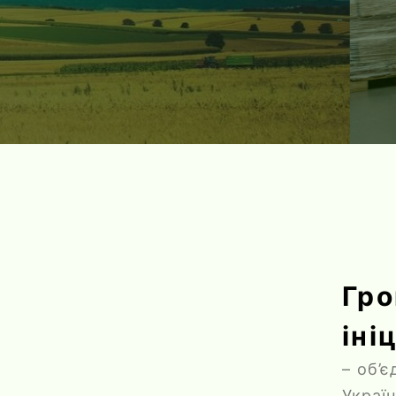
Гро
іні
– об’
Украї