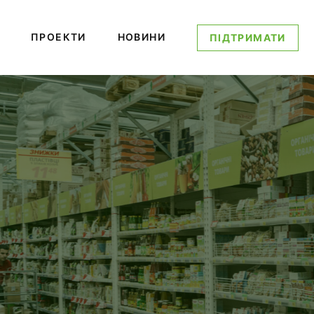
ПРОЕКТИ
НОВИНИ
ПІДТРИМАТИ
ОЛОВНА ЗАДА
ТОРГІВЛІ УКРАЇНСЬКОЮ
 ВНУТРІШНЬОМУ І ЗОВН