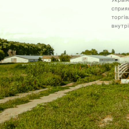
сприя
торг
внутр