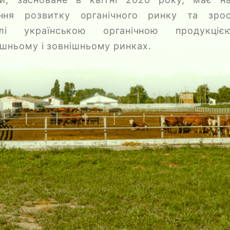
ння розвитку органічного ринку та зро
івлі українською органічною продукці
ішньому і зовнішньому ринках.