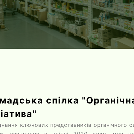
ПРО НАС
мадська спілка "Органічн
ціатива"
єднання ключових представників органічного с
ни, засноване в квітні 2020 року, має н