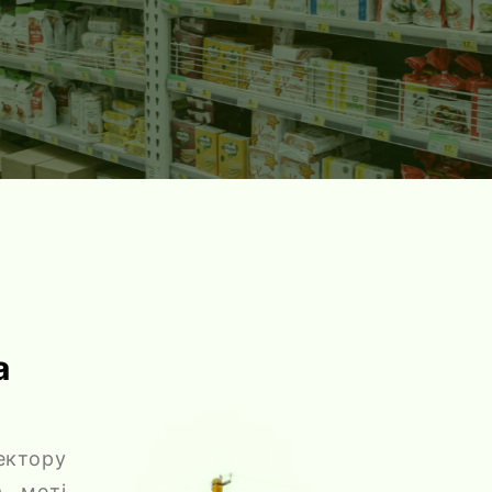
а
ектору
а меті