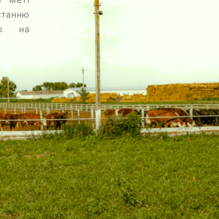
станню
єю на