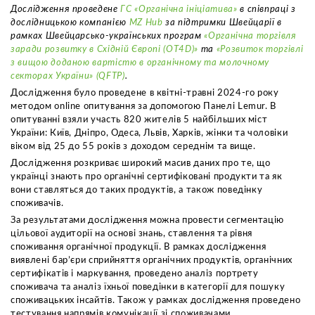
Дослідження проведене
ГС «Органічна ініціатива»
в співпраці з
дослідницькою компанією
MZ Hub
за підтримки Швейцарії в
рамках Швейцарсько-українських програм
«Органічна торгівля
заради розвитку в Східній Європі (OT4D)»
та
«Розвиток торгівлі
з вищою доданою вартістю в органічному та молочному
секторах України» (QFTP)
.
Дослідження було проведене в квітні-травні 2024-го року
методом оnline опитування за допомогою Панелі Lemur. В
опитуванні взяли участь 820 жителів 5 найбільших міст
України: Київ, Дніпро, Одеса, Львів, Харків, жінки та чоловіки
віком від 25 до 55 років з доходом середнім та вище.
Дослідження розкриває широкий масив даних про те, що
українці знають про органічні сертифіковані продукти та як
вони ставляться до таких продуктів, а також поведінку
споживачів.
За результатами дослідження можна провести сегментацію
цільової аудиторії на основі знань, ставлення та рівня
споживання органічної продукції. В рамках дослідження
виявлені бар’єри сприйняття органічних продуктів, органічних
сертифікатів і маркування, проведено аналіз портрету
споживача та аналіз їхньої поведінки в категорії для пошуку
споживацьких інсайтів. Також у рамках дослідження проведено
тестування напрямів комунікації зі споживачами.