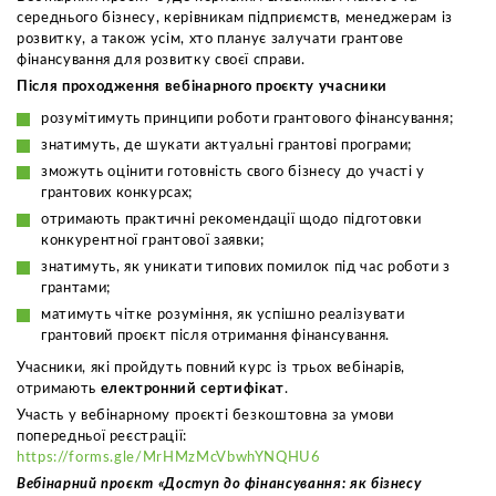
середнього бізнесу, керівникам підприємств, менеджерам із
розвитку, а також усім, хто планує залучати грантове
фінансування для розвитку своєї справи.
Після проходження вебінарного проєкту учасники
розумітимуть принципи роботи грантового фінансування;
знатимуть, де шукати актуальні грантові програми;
зможуть оцінити готовність свого бізнесу до участі у
грантових конкурсах;
отримають практичні рекомендації щодо підготовки
конкурентної грантової заявки;
знатимуть, як уникати типових помилок під час роботи з
грантами;
матимуть чітке розуміння, як успішно реалізувати
грантовий проєкт після отримання фінансування.
Учасники, які пройдуть повний курс із трьох вебінарів,
отримають
електронний сертифікат
.
Участь у вебінарному проєкті безкоштовна за умови
попередньої реєстрації:
https://forms.gle/MrHMzMcVbwhYNQHU6
Вебінарний проєкт «Доступ до фінансування: як бізнесу