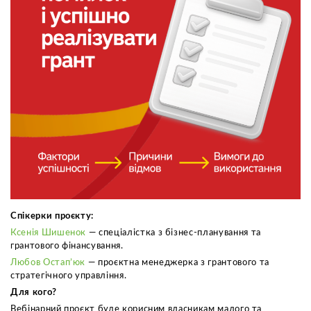
Спікерки проєкту:
Ксенія Шишенок
— спеціалістка з бізнес-планування та
грантового фінансування.
Любов Остап’юк
— проєктна менеджерка з грантового та
стратегічного управління.
Для кого?
Вебінарний проєкт буде корисним власникам малого та